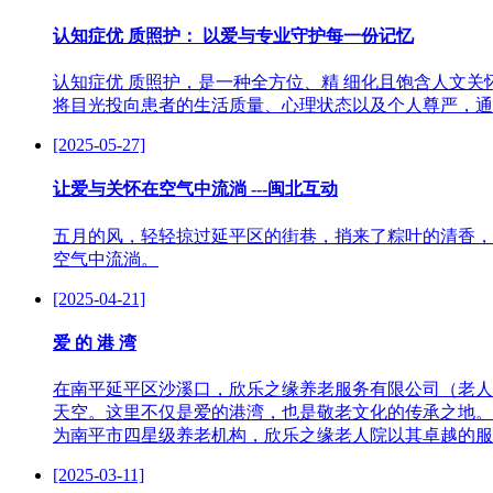
认知症优 质照护： 以爱与专业守护每一份记忆
认知症优 质照护，是一种全方位、精 细化且饱含人文
将目光投向患者的生活质量、心理状态以及个人尊严，通
[2025-05-27]
让爱与关怀在空气中流淌 ---闽北互动
五月的风，轻轻掠过延平区的街巷，捎来了粽叶的清香，
空气中流淌。
[2025-04-21]
爱 的 港 湾
在南平延平区沙溪口，欣乐之缘养老服务有限公司（老人
天空。这里不仅是爱的港湾，也是敬老文化的传承之地。
为南平市四星级养老机构，欣乐之缘老人院以其卓越的服
[2025-03-11]