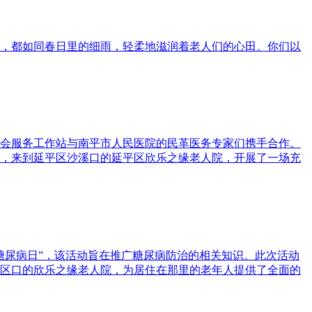
，都如同春日里的细雨，轻柔地滋润着老人们的心田。你们以
会服务工作站与南平市人民医院的民革医务专家们携手合作。
，来到延平区沙溪口的延平区欣乐之缘老人院，开展了一场充
糖尿病日”，该活动旨在推广糖尿病防治的相关知识。此次活动
区口的欣乐之缘老人院，为居住在那里的老年人提供了全面的