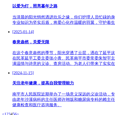
以爱为灯，照亮暮年之路
当清晨的阳光悄然洒进欣乐之缘，你们护理人员忙碌的身
专业知识为坚实后盾，将爱心化作温暖的羽翼，守护着生
[2025-01-14]
春意盎然，关爱无限
在这个春意盎然的季节，阳光穿透了云层，洒在了延平这
在民革延平工委主委张小青、民革南平市委常委朱智宇主
满温情与诗意的义诊、查房活动。为老人们带来了实实在
[2024-11-15]
关注老年健康，提高自我管理能力
南平市人民医院近期举办了一场意义深远的义诊活动，专
由老年沙溪病科的主任医师许翊坂和糖尿病专科的赖主任
健康检查和医疗咨询服务。
<
1
2
3
4
5
6
>