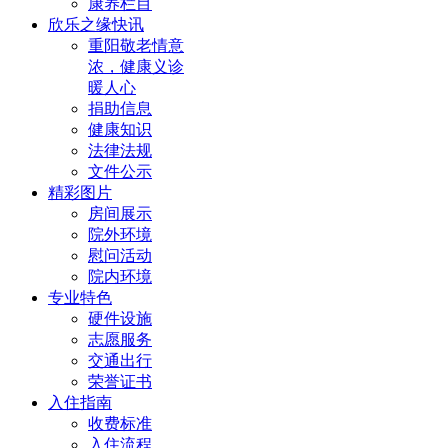
康养栏目
欣乐之缘快讯
重阳敬老情意
浓，健康义诊
暖人心
捐助信息
健康知识
法律法规
文件公示
精彩图片
房间展示
院外环境
慰问活动
院内环境
专业特色
硬件设施
志愿服务
交通出行
荣誉证书
入住指南
收费标准
入住流程