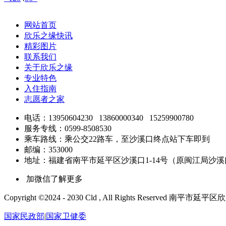
网站首页
欣乐之缘快讯
精彩图片
联系我们
关于欣乐之缘
专业特色
入住指南
志愿者之家
电话：13950604230 13860000340 15259900780
服务专线：0599-8508530
乘车路线：乘公交22路车，至沙溪口终点站下车即到
邮编：353000
地址：福建省南平市延平区沙溪口1-14号（原闽江局沙
加微信了解更多
Copyright ©2024 - 2030 Cld , All Rights Reserv
国家民政部
|
国家卫健委