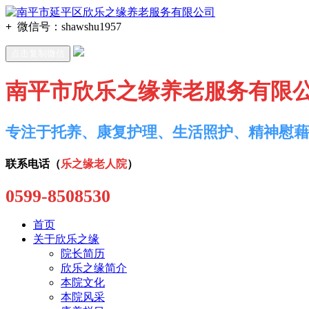
+
微信号：
shawshu1957
点击复制微信
南平市欣乐之缘养老服务有限
专注于托养、康复护理、生活照护、精神慰藉
联系电话（
乐之缘老人院
）
0599-8508530
首页
关于欣乐之缘
院长简历
欣乐之缘简介
本院文化
本院风采