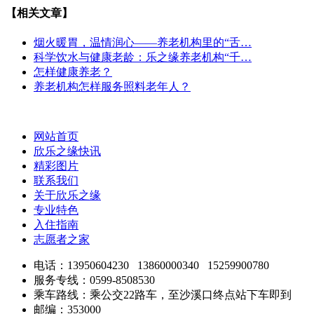
【相关文章】
烟火暖胃，温情润心——养老机构里的“舌…
科学饮水与健康老龄：乐之缘养老机构“千…
怎样健康养老？
养老机构怎样服务照料老年人？
网站首页
欣乐之缘快讯
精彩图片
联系我们
关于欣乐之缘
专业特色
入住指南
志愿者之家
电话：13950604230 13860000340 15259900780
服务专线：0599-8508530
乘车路线：乘公交22路车，至沙溪口终点站下车即到
邮编：353000