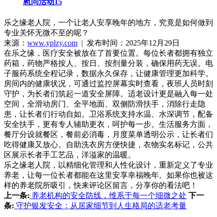
慰问活动15
乐之缘老人院，一个让老人安享晚年的地方，究竟是如何做到
专业关怀无微不至的呢？
来源：
www.yplzy.com
| 发布时间：2025年12月29日
在乐之缘，医疗安全被放在了首要位置。每位长者都拥有独立
药箱，药物严格按人、按日、按剂量分装，确保用药无误。电
子服药系统全程记录，数据永久保存，让健康管理更加科学。
房间内的健康状况，可通过监控屏幕实时查看，夜班人员时刻
守护，为长者们筑起一道安全屏障。适老设计更是融入每一处
空间，全滑动房门、全平地面、双侧防滑扶手，消除行走隐
患，让长者们行动自如。卫浴系统支持水温、水深调节，配备
安全扶手，更有专人辅助更衣，呵护每一步。生活服务方面，
餐厅分设就餐区，餐前必消毒，月度菜单透明公示，让长者们
吃得健康又放心。自助洗衣房方便快捷，衣物实名标记，公共
区展示长者手工艺品，洋溢家的温暖。
乐之缘老人院，以精细化管理和人性化设计，重新定义了专业
养老，让每一位长者都能在这里安享幸福晚年。如果你也被这
样的养老院所吸引，快来评论区留言，分享你的看法吧！
上一条:
养老机构的安全防线，维系于每一个细微之处
下一
条:
守护银发安全：从居家细节到人生格局的适老考量