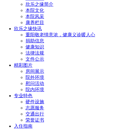
欣乐之缘简介
本院文化
本院风采
康养栏目
欣乐之缘快讯
重阳敬老情意浓，健康义诊暖人心
捐助信息
健康知识
法律法规
文件公示
精彩图片
房间展示
院外环境
慰问活动
院内环境
专业特色
硬件设施
志愿服务
交通出行
荣誉证书
入住指南